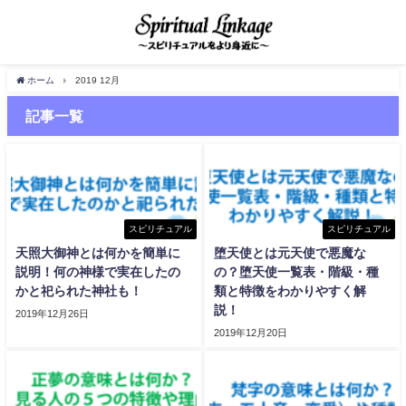
ホーム
2019 12月
記事一覧
スピリチュアル
スピリチュアル
天照大御神とは何かを簡単に
堕天使とは元天使で悪魔な
説明！何の神様で実在したの
の？堕天使一覧表・階級・種
かと祀られた神社も！
類と特徴をわかりやすく解
説！
2019年12月26日
2019年12月20日