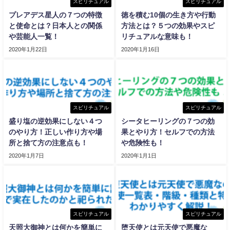
スピリチュアル
スピリチュアル
プレアデス星人の７つの特徴
徳を積む10個の生き方や行動
と使命とは？日本人との関係
方法とは？５つの効果やスピ
や芸能人一覧！
リチュアルな意味も！
2020年1月22日
2020年1月16日
スピリチュアル
スピリチュアル
盛り塩の逆効果にしない４つ
シータヒーリングの７つの効
のやり方！正しい作り方や場
果とやり方！セルフでの方法
所と捨て方の注意点も！
や危険性も！
2020年1月7日
2020年1月1日
スピリチュアル
スピリチュアル
天照大御神とは何かを簡単に
堕天使とは元天使で悪魔な